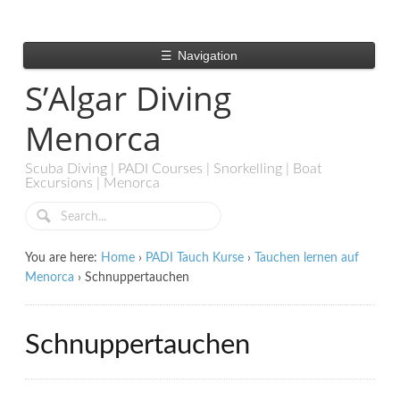
☰
Navigation
S’Algar Diving
Menorca
Scuba Diving | PADI Courses | Snorkelling | Boat
Excursions | Menorca
You are here:
Home
›
PADI Tauch Kurse
›
Tauchen lernen auf
Menorca
›
Schnuppertauchen
Schnuppertauchen