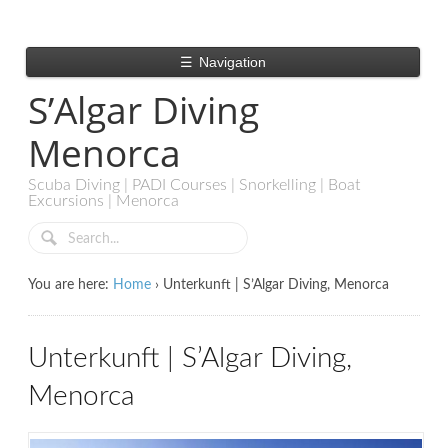
☰
Navigation
S’Algar Diving
Menorca
Scuba Diving | PADI Courses | Snorkelling | Boat
Excursions | Menorca
You are here:
Home
›
Unterkunft | S’Algar Diving, Menorca
Unterkunft | S’Algar Diving,
Menorca