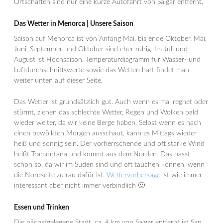
Ortschaften sind nur eine kurze Autofahrt von Salgar entfernt.
Das Wetter in Menorca | Unsere Saison
Saison auf Menorca ist von Anfang Mai, bis ende Oktober. Mai,
Juni, September und Oktober sind eher ruhig. Im Juli und
August ist Hochsaison. Temperaturdiagramm für Wasser- und
Luftdurchschnittswerte sowie das Wetterchart findet man
weiter unten auf dieser Seite.
Das Wetter ist grundsätzlich gut. Auch wenn es mal regnet oder
stürmt, ziehen das schlechte Wetter, Regen und Wolken bald
wieder weiter, da wir keine Berge haben. Selbst wenn es nach
einen bewölkten Morgen ausschaut, kann es Mittags wieder
heiß und sonnig sein. Der vorherrschende und oft starke Wind
heißt Tramontana und kommt aus dem Norden. Das passt
schon so, da wir im Süden sind und oft tauchen können, wenn
die Nordseite zu rau dafür ist.
Wettervorhersage
ist wie immer
interessant aber nicht immer verbindlich 🙂
Essen und Trinken
Die nächstgelegene Stadt, ca. 4 km von Salgar entfernt ist San