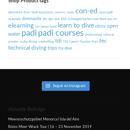
Shop Product tags
con-ed
adventure diver
boat excursions
caverns
caves
curso padi
divemaster
avanzado
dm
dpv
dsd
DSD Schnuppertachen vom Boot aus
efr
learn to dive
elearning
open
nitrox
fun
james bond
padi courses
padi
water
professional
referral
tdi
tec
scooter
scuba diving
snorkelling
TDI Cavern Taucher Kurs
technical diving
trips
try-dive
Seguir en Instagram
Aktuelle Beiträge
Meeresschutzgebiet Menorca l Isla del Aire
Rotes Meer Wrack Tour | 16 – 23 November 2019