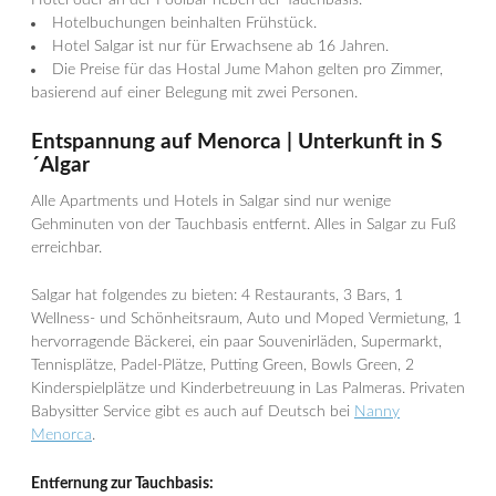
Hotel oder an der Poolbar neben der Tauchbasis.
Hotelbuchungen beinhalten Frühstück.
Hotel Salgar ist nur für Erwachsene ab 16 Jahren.
Die Preise für das Hostal Jume Mahon gelten pro Zimmer,
basierend auf einer Belegung mit zwei Personen.
Entspannung auf Menorca | Unterkunft in S
´Algar
Alle Apartments und Hotels in Salgar sind nur wenige
Gehminuten von der Tauchbasis entfernt. Alles in Salgar zu Fuß
erreichbar.
Salgar hat folgendes zu bieten: 4 Restaurants, 3 Bars, 1
Wellness- und Schönheitsraum, Auto und Moped Vermietung, 1
hervorragende Bäckerei, ein paar Souvenirläden, Supermarkt,
Tennisplätze, Padel-Plätze, Putting Green, Bowls Green, 2
Kinderspielplätze und Kinderbetreuung in Las Palmeras. Privaten
Babysitter Service gibt es auch auf Deutsch bei
Nanny
Menorca
.
Entfernung zur Tauchbasis: