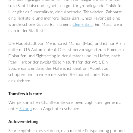
Luis (Sant Lluis) und eignet sich gut für grundlegende Einkäufe.
Hier gibt es Supermärkte, eine Apotheke, Tabakladen, Zahnarzt,
eine Tankstelle und mehrere Tapas-Bars. Unser Favorit ist eine
wunderschöne Gastro Bar namens
Clementina
. Ein Muss, wenn
man in der Stadt ist!
Die Hauptstadt von Menorca ist Mahon (Maó) und ist nur 9 km
entfernt (15 Autominuten). Dies ist hervorragend zum Bummeln,
Einkaufen und Sightseeing in der Altstadt und im Hafen, nach
Pearl Harbor der zweitgrößte Naturhafen der Welt. Ein
Spaziergang entlang des Hafens ist ideal, um Appetit zu
schöpfen und in einem der vielen Restaurants oder Bars
einzukehren.
Transfers à la carte
Wer persönlichen Chauffeur Service bevorzugt, kann gerne mal
unter
Solhop
nach Angeboten schauen.
Autovermietung
Sehr empfohlen, es sei denn, man möchte Entspannung pur und