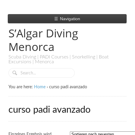
☰
Navigation
S’Algar Diving
Menorca
Scuba Diving | PADI Courses | Snorkelling | Boat
Excursions | Menorca
You are here:
Home
›
curso padi avanzado
curso padi avanzado
Einzelnes Ergebnis wird