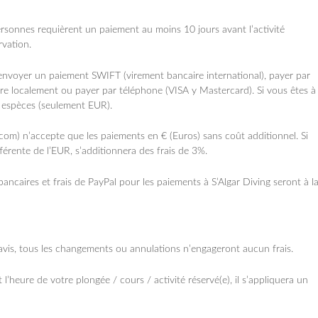
rsonnes requièrent un paiement au moins 10 jours avant l’activité
vation.
envoyer un paiement SWIFT (virement bancaire international), payer par
caire localement ou payer par téléphone (VISA y Mastercard). Si vous êtes à
espèces (seulement EUR).
om) n’accepte que les paiements en € (Euros) sans coût additionnel. Si
férente de l’EUR, s’additionnera des frais de 3%.
 bancaires et frais de PayPal pour les paiements à S’Algar Diving seront à l
vis, tous les changements ou annulations n’engageront aucun frais.
l’heure de votre plongée / cours / activité réservé(e), il s’appliquera un