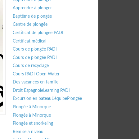
Apprendre à plonger
Baptême de plongée
Centre de plongée
Certificat de plongée PADI
Certificat médical
Cours de plongée PADI
Cours de plongée PADI
Cours de recyclage
Cours PADI Open Water
Des vacances en famille
Droit Espagnol
eLearning PADI
Excursion en bateau
L'équipe
Plongée
Plongée â Minorque
Plongée à Minorque
Plongée et snorkeling
Remise à niveau