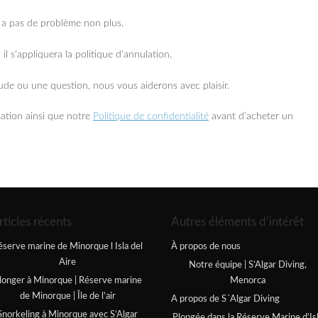
y a pas de problème non plus.
il s’appliquera la politique d’annulation.
tude ou une question, nous vous aiderons avec plaisir.
sation ainsi que notre
Politique de confidentialité
avant d’acheter un
rticles récents
Autres éléments d’intérêt
éserve marine de Minorque l Isla del
À propos de nous
Aire
Notre équipe | S’Algar Diving,
longer à Minorque | Réserve marine
Menorca
de Minorque | Île de l’air
A propos de S´Algar Diving
Snorkeling à Minorque avec S’Algar
Plongée dans la Réserve Marine d’Is