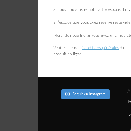
Si nous pouvons remplir votre espace, il n’
Si l’espace que vous avez réservé reste vide, 
Merci de nous lire, si vous avez une inquié
Veuillez lire nos
Conditions générales
d’utili
produit en ligne.
A
Seguir en Instagram
R
P