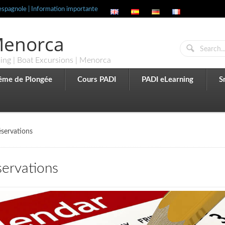
espagnole | Information importante
 Menorca
ling | Boat Excursions | Menorca
ême de Plongée
Cours PADI
PADI eLearning
S
éservations
servations