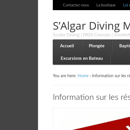
Contactez-nous
La boutique
Loi 
S’Algar Diving
Scuba Diving | PADI Courses | Snorkel
Accueil
Plongée
Bapt
Excursions en Bateau
You are here:
Home
›
Information sur les r
Information sur les ré