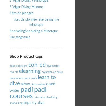
S´Algar Diving à Minorque
S´Algar Diving Menorca
Sites de plongée
sites de plongée rèserve marine
minorque
Snorkeling
Snorkeling á Minorque
Uncategorised
Shop Product tags
con-ed
boat excursions
divemaster
elearning
dsd
efr
excursion en barco
learn to
excursiones por la costa
dive
open
nitrox
nitrox online
padi
padi
water
courses
referral
scuba diving
trips
try-dive
snorkelling