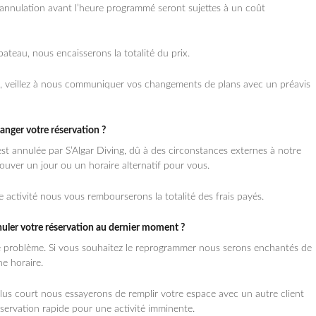
annulation avant l’heure programmé seront sujettes à un coût
ateau, nous encaisserons la totalité du prix.
ion, veillez à nous communiquer vos changements de plans avec un préavis
anger votre réservation ?
 est annulée par S’Algar Diving, dû à des circonstances externes à notre
ouver un jour ou un horaire alternatif pour vous.
activité nous vous rembourserons la totalité des frais payés.
nnuler votre réservation au dernier moment ?
de problème. Si vous souhaitez le reprogrammer nous serons enchantés de
he horaire.
lus court nous essayerons de remplir votre espace avec un autre client
servation rapide pour une activité imminente.