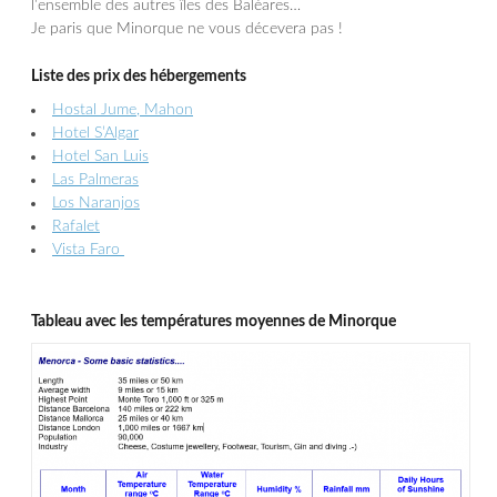
l’ensemble des autres îles des Baléares…
Je paris que Minorque ne vous décevera pas !
Liste des prix des hébergements
Hostal Jume, Mahon
Hotel S’Algar
Hotel San Luis
Las Palmeras
Los Naranjos
Rafalet
Vista Faro
Tableau avec les températures moyennes de Minorque