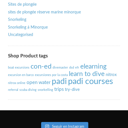
Sites de plongée
sites de plongée rèserve marine minorque
Snorkeling
Snorkeling á Minorque
Uncategorised
Shop Product tags
con-ed
elearning
boat excursions
divemaster
dsd
efr
learn to dive
nitrox
excursion en barco
excursiones por la costa
padi courses
padi
open water
nitrox online
trips
try-dive
referral
scuba diving
snorkelling
Seguir en Instagram