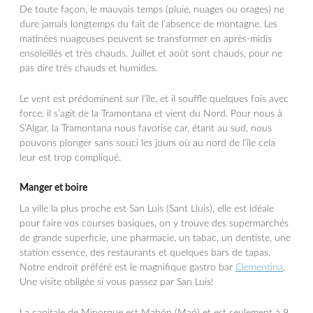
De toute façon, le mauvais temps (pluie, nuages ou orages) ne
dure jamais longtemps du fait de l’absence de montagne. Les
matinées nuageuses peuvent se transformer en après-midis
ensoleillés et très chauds. Juillet et août sont chauds, pour ne
pas dire très chauds et humides.
Le vent est prédominent sur l’île, et il souffle quelques fois avec
force, il s’agit de la Tramontana et vient du Nord. Pour nous à
S’Algar, la Tramontana nous favorise car, étant au sud, nous
pouvons plonger sans souci les jours où au nord de l’île cela
leur est trop compliqué.
Manger et boire
La ville la plus proche est San Luis (Sant Lluis), elle est idéale
pour faire vos courses basiques, on y trouve des supermarchés
de grande superficie, une pharmacie, un tabac, un dentiste, une
station essence, des restaurants et quelques bars de tapas.
Notre endroit préféré est le magnifique gastro bar
Clementina
.
Une visite obligée si vous passez par San Luis!
La capitale de Minorque est Mahón (Maó) et est seulement à 9