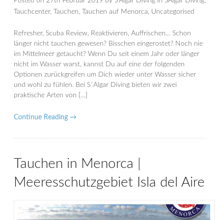
Posted on
27th Februar 2019
by
S'Algar Diving
in
SAlgar Diving
,
Tauchcenter
,
Tauchen
,
Tauchen auf Menorca
,
Uncategorised
Refresher, Scuba Review, Reaktivieren, Auffrischen… Schon
länger nicht tauchen gewesen? Bisschen eingerostet? Noch nie
im Mittelmeer getaucht? Wenn Du seit einem Jahr oder länger
nicht im Wasser warst, kannst Du auf eine der folgenden
Optionen zurückgreifen um Dich wieder unter Wasser sicher
und wohl zu fühlen. Bei S´Algar Diving bieten wir zwei
praktische Arten von […]
Continue Reading →
Tauchen in Menorca |
Meeresschutzgebiet Isla del Aire