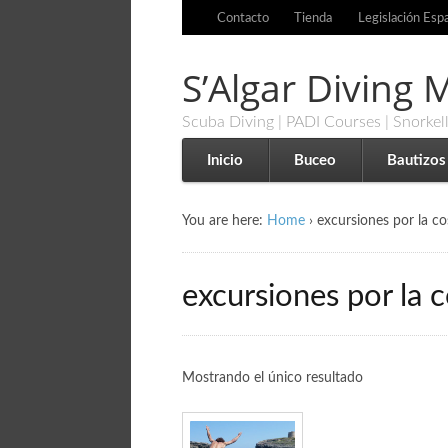
Contacto
Tienda
Legislación Esp
S’Algar Diving
Scuba Diving | PADI Courses | Snorkel
Inicio
Buceo
Bautizos
You are here:
Home
›
excursiones por la co
excursiones por la 
Mostrando el único resultado