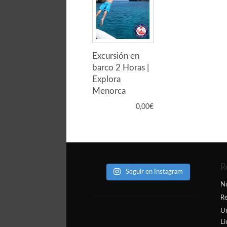
Excursión en
barco 2 Horas |
Explora
Menorca
0,00
€
R
Seguir en Instagram
N
Re
Un
L