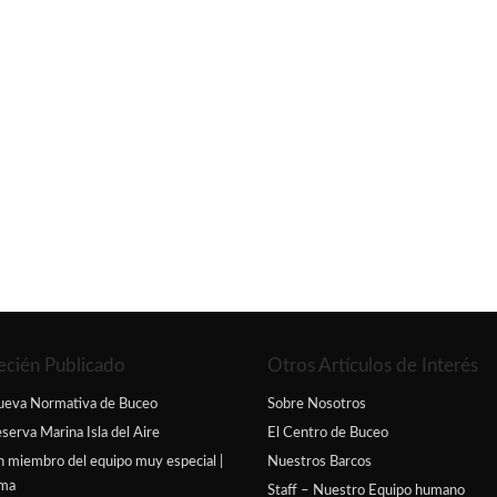
ecién Publicado
Otros Artículos de Interés
ueva Normativa de Buceo
Sobre Nosotros
serva Marina Isla del Aire
El Centro de Buceo
 miembro del equipo muy especial |
Nuestros Barcos
ima
Staff – Nuestro Equipo humano