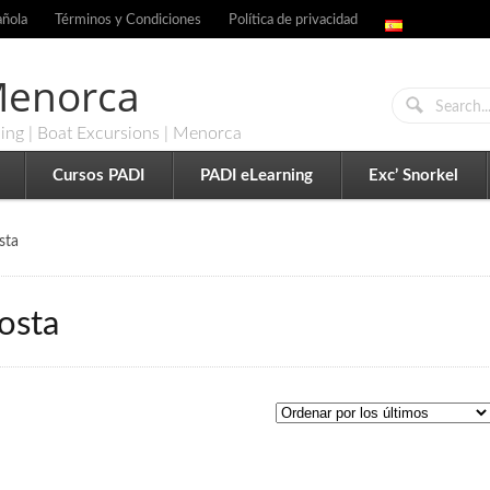
añola
Términos y Condiciones
Política de privacidad
 Menorca
ling | Boat Excursions | Menorca
Cursos PADI
PADI eLearning
Exc’ Snorkel
sta
costa