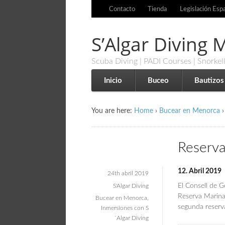
Contacto
Tienda
Legislación Esp
S’Algar Diving
Scuba Diving | PADI Courses | Snorkel
Inicio
Buceo
Bautizos
You are here:
Home
›
Bucear en Menorca
›
Reserva
12. Abril 2019
24th abril 2019
El Consell de G
S'Algar Diving
Reserva Marina 
Bucear en Menorca
,
segunda reserva
Inmersiones con S
´Algar Diving