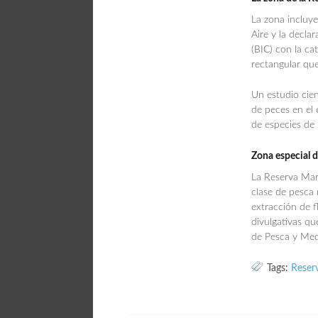
La zona incluye
Aire y la decla
(BIC) con la ca
rectangular qu
Un estudio cie
de peces en el 
de especies de p
Zona especial 
La Reserva Mar
clase de pesca 
extracción de f
divulgativas qu
de Pesca y Med
Tags:
Reserv