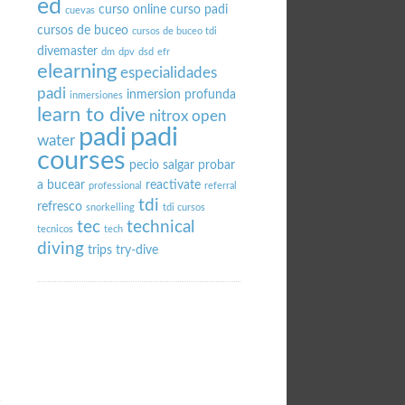
ed
curso online
curso padi
cuevas
cursos de buceo
cursos de buceo tdi
divemaster
dm
dpv
dsd
efr
elearning
especialidades
padi
inmersion profunda
inmersiones
learn to dive
nitrox
open
padi
padi
water
a
courses
pecio salgar
probar
a bucear
reactivate
professional
referral
tdi
refresco
snorkelling
tdi cursos
tec
technical
tecnicos
tech
diving
trips
try-dive