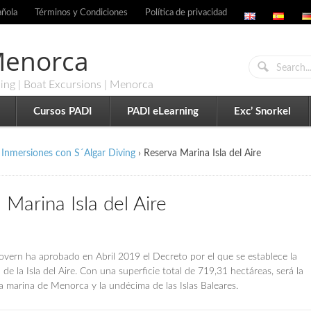
añola
Términos y Condiciones
Política de privacidad
 Menorca
ling | Boat Excursions | Menorca
Cursos PADI
PADI eLearning
Exc’ Snorkel
Inmersiones con S´Algar Diving
›
Reserva Marina Isla del Aire
 Marina Isla del Aire
overn ha aprobado en Abril 2019 el Decreto por el que se establece la
de la Isla del Aire. Con una superficie total de 719,31 hectáreas, será la
 marina de Menorca y la undécima de las Islas Baleares.