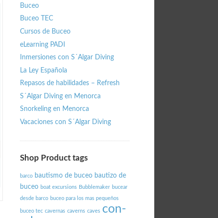
Buceo
Buceo TEC
Cursos de Buceo
eLearning PADI
Inmersiones con S´Algar Diving
La Ley Española
Repasos de habilidades – Refresh
S´Algar Diving en Menorca
Snorkeling en Menorca
Vacaciones con S´Algar Diving
Shop Product tags
bautismo de buceo
bautizo de
barco
buceo
boat excursions
Bubblemaker
bucear
desde barco
buceo para los mas pequeños
con-
buceo tec
cavernas
caverns
caves