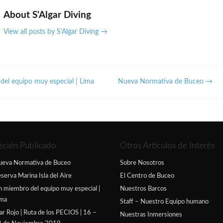
About S'Algar Diving
View all posts by S'Algar Diving
→
el equipo muy especial | Lima
Nueva Normativa de Buceo
→
ecién Publicado
Otros Artículos de Interés
ueva Normativa de Buceo
Sobre Nosotros
serva Marina Isla del Aire
El Centro de Buceo
 miembro del equipo muy especial |
Nuestros Barcos
ima
Staff – Nuestro Equipo humano
r Rojo | Ruta de los PECIOS | 16 –
Nuestras Inmersiones