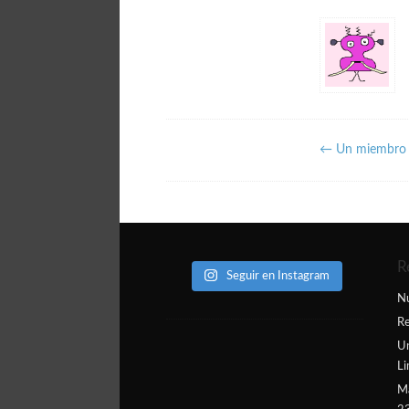
←
Un miembro d
R
Seguir en Instagram
N
Re
Un
L
Ma