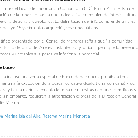
 parte del Lugar de Importancia Comunitaria (LIC) Punta Prima – Isla del
ración de la zona submarina que rodea la isla como bien de interés cultural
tegoría de zona arqueológica. La delimitación del BIC comprende un área
e incluye 15 yacimientos arqueológicos subacuáticos.
ntífico presentado por el Consell de Menorca señala que “la comunidad
entorno de la isla del Aire es bastante rica y variada, pero que la presenci
eces vulnerables a la pesca es inferior a la potencial.
de buceo
ina incluye una zona especial de buceo donde queda prohibida toda
marítima (a excepción de la pesca recreativa desde tierra con caña) y de
lora y fauna marinas, excepto la toma de muestras con fines científicos y
e, sin embargo, requieren la autorización expresa de la Dirección General
io Marino.
a Marina Isla del Aire
,
Reserva Marina Menorca