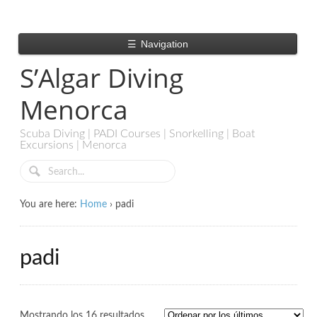
☰
Navigation
S’Algar Diving
Menorca
Scuba Diving | PADI Courses | Snorkelling | Boat
Excursions | Menorca
You are here:
Home
›
padi
padi
Mostrando los 16 resultados