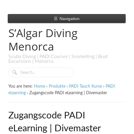
☰
Navigation
S’Algar Diving
Menorca
Scuba Diving | PADI Courses | Snorkelling | Boat
Excursions | Menorca
You are here:
Home
›
Produkte
›
PADI Tauch Kurse
›
PADI
eLearning
›
Zugangscode PADI eLearning | Divemaster
Zugangscode PADI
eLearning | Divemaster