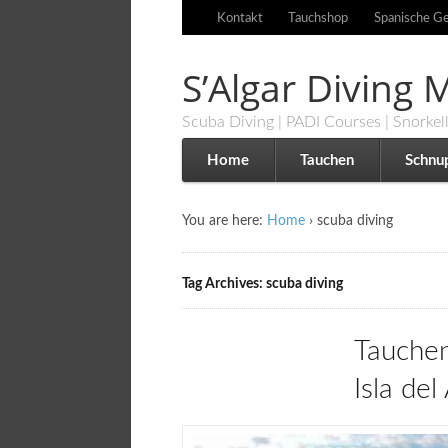
Kontakt
Tauchshop
Spanische Ge
S’Algar Diving
Scuba Diving | PADI Courses | Snorkel
Home
Tauchen
Schnu
You are here:
Home
›
scuba diving
Tag Archives: scuba diving
Tauchen
Isla del