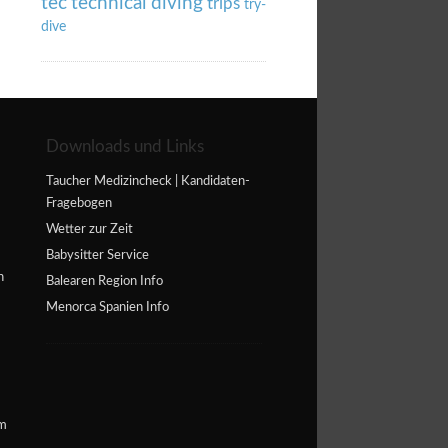
tec
technical diving
trips
try-
dive
Downloads und Links
Taucher Medizincheck | Kandidaten-
Fragebogen
Wetter zur Zeit
Babysitter Service
n
Balearen Region Info
Menorca Spanien Info
im