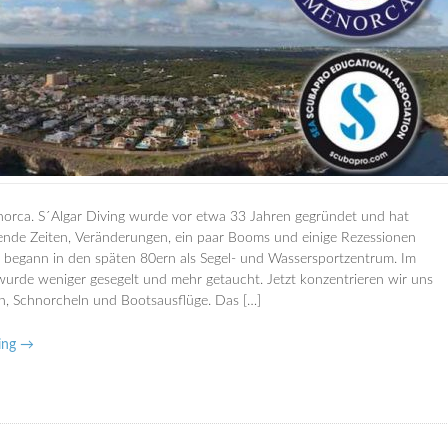
orca. S´Algar Diving wurde vor etwa 33 Jahren gegründet und hat
ende Zeiten, Veränderungen, ein paar Booms und einige Rezessionen
es begann in den späten 80ern als Segel- und Wassersportzentrum. Im
wurde weniger gesegelt und mehr getaucht. Jetzt konzentrieren wir uns
n, Schnorcheln und Bootsausflüge. Das […]
ing →