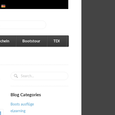
cheln
Bootstour
TDI
Blog Categories
Boots ausflüge
eLearning