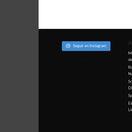
A
Seguir en Instagram
Me
de
Ro
N
Sc
Di
Sp
Ei
L