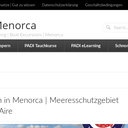
setze | Gut zu wissen
Datenschutzerklärung
Geschäftsbedingungen
 Menorca
ling | Boat Excursions | Menorca
ppern
PADI Tauchkurse
PADI eLearning
Schnor
 in Menorca | Meeresschutzgebiet
 Aire