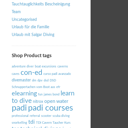
Tauchtauglichkeits Bescheinigung
Team
Uncategorised
Urlaub für die Familie
Urlaub mit Salgar Diving
Shop Product tags
adventure diver
boat excursions
caverns
con-ed
caves
curso padi avanzado
divemaster
dm
dpv
dsd
DSD
Schnuppertachen vom Boot aus
efr
learn
elearning
fun
james bond
to dive
open water
nitrox
padi courses
padi
professional
referral
scooter
scuba diving
tdi
snorkelling
TDI Cavern Taucher Kurs