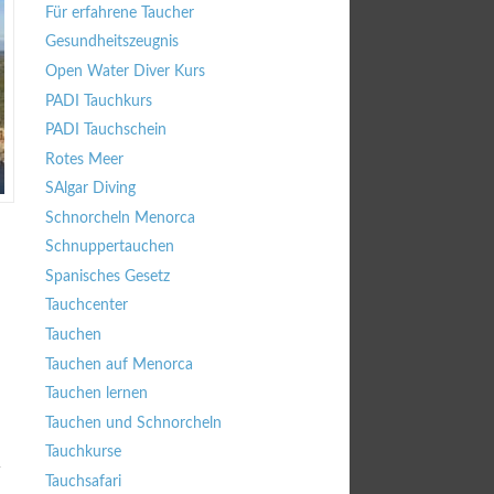
Für erfahrene Taucher
Gesundheitszeugnis
Open Water Diver Kurs
PADI Tauchkurs
PADI Tauchschein
Rotes Meer
SAlgar Diving
Schnorcheln Menorca
Schnuppertauchen
Spanisches Gesetz
Tauchcenter
Tauchen
Tauchen auf Menorca
Tauchen lernen
Tauchen und Schnorcheln
Tauchkurse
Tauchsafari