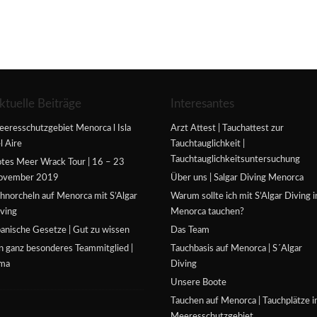
ktuelle Beiträge
Interesantes
eresschutzgebiet Menorca l Isla
Arzt Attest | Tauchattest zur
l Aire
Tauchtauglichkeit |
Tauchtauglichkeitsuntersuchung
tes Meer Wrack Tour | 16 – 23
ovember 2019
Über uns | Salgar Diving Menorca
hnorcheln auf Menorca mit S’Algar
Warum sollte ich mit S’Algar Diving i
ving
Menorca tauchen?
anische Gesetze | Gut zu wissen
Das Team
n ganz besonderes Teammitglied |
Tauchbasis auf Menorca | S´Algar
ima
Diving
Unsere Boote
Tauchen auf Menorca | Tauchplätze 
Meeresschutzgebiet