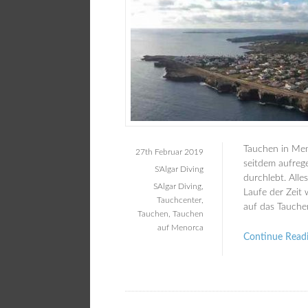
Tauchen in Men
27th Februar 2019
seitdem aufreg
S'Algar Diving
durchlebt. All
SAlgar Diving
,
Laufe der Zeit 
Tauchcenter
,
auf das Tauche
Tauchen
,
Tauchen
auf Menorca
Continue Read