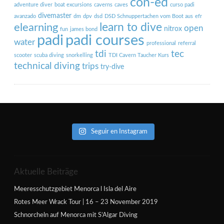
con-ed
adventure diver
boat excursions
caverns
caves
curso padi
divemaster
avanzado
dm
dpv
dsd
DSD Schnuppertachen vom Boot aus
efr
learn to dive
elearning
open
nitrox
fun
james bond
padi courses
padi
water
professional
referral
tdi
tec
scooter
scuba diving
snorkelling
TDI Cavern Taucher Kurs
technical diving
trips
try-dive
Seguir en Instagram
Aktuelle Beiträge
Meeresschutzgebiet Menorca l Isla del Aire
Rotes Meer Wrack Tour | 16 – 23 November 2019
Schnorcheln auf Menorca mit S’Algar Diving