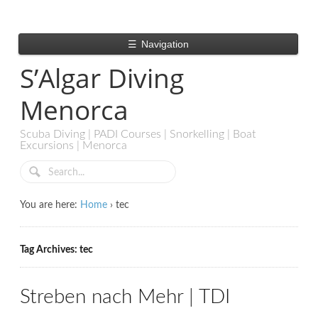
☰
Navigation
S’Algar Diving
Menorca
Scuba Diving | PADI Courses | Snorkelling | Boat
Excursions | Menorca
You are here:
Home
›
tec
Tag Archives: tec
Streben nach Mehr | TDI