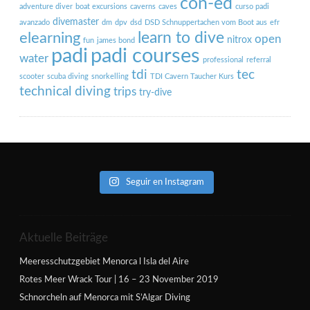
con-ed
adventure diver
boat excursions
caverns
caves
curso padi
divemaster
avanzado
dm
dpv
dsd
DSD Schnuppertachen vom Boot aus
efr
learn to dive
elearning
open
nitrox
fun
james bond
padi courses
padi
water
professional
referral
tdi
tec
scooter
scuba diving
snorkelling
TDI Cavern Taucher Kurs
technical diving
trips
try-dive
Seguir en Instagram
Aktuelle Beiträge
Meeresschutzgebiet Menorca l Isla del Aire
Rotes Meer Wrack Tour | 16 – 23 November 2019
Schnorcheln auf Menorca mit S’Algar Diving