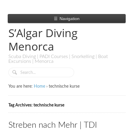
☰
Navigation
S’Algar Diving
Menorca
Scuba Diving | PADI Courses | Snorkelling | Boat
Excursions | Menorca
You are here:
Home
›
technische kurse
Tag Archives: technische kurse
Streben nach Mehr | TDI