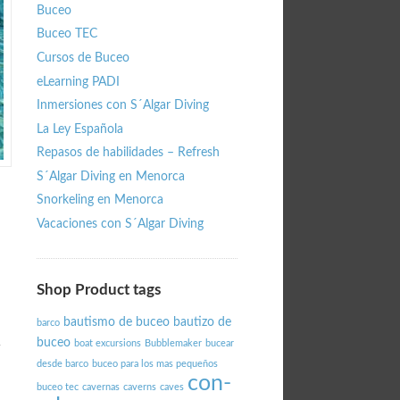
Buceo
Buceo TEC
Cursos de Buceo
eLearning PADI
Inmersiones con S´Algar Diving
La Ley Española
Repasos de habilidades – Refresh
S´Algar Diving en Menorca
Snorkeling en Menorca
Vacaciones con S´Algar Diving
Shop Product tags
bautismo de buceo
bautizo de
barco
buceo
boat excursions
Bubblemaker
bucear
desde barco
buceo para los mas pequeños
con-
buceo tec
cavernas
caverns
caves