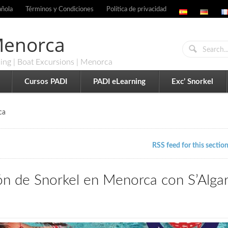
añola
Términos y Condiciones
Política de privacidad
 Menorca
ling | Boat Excursions | Menorca
Cursos PADI
PADI eLearning
Exc’ Snorkel
ca
RSS feed for this sectio
ón de Snorkel en Menorca con S’Alga