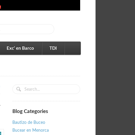
Exc’ en Barco
TDI
n
r
Blog Categories
Bautizo de Buceo
Bucear en Menorca