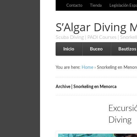
Contacto
Tienda
Legislación Esp
S’Algar Diving
Scuba Diving | PADI Courses | Snorkel
Inicio
Buceo
Bautizos
You are here:
Home
›
Snorkeling en Menor
Archive | Snorkeling en Menorca
Excursi
Diving