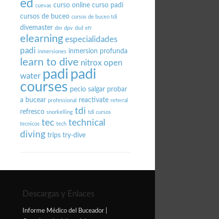
ed
curso online
curso padi
cuevas
cursos de buceo
cursos de buceo tdi
divemaster
dm
dpv
dsd
efr
elearning
especialidades
padi
inmersion profunda
inmersiones
learn to dive
nitrox
open
padi
padi
water
courses
pecio salgar
probar
a bucear
reactivate
professional
referral
tdi
refresco
snorkelling
tdi cursos
tec
technical
tecnicos
tech
diving
trips
try-dive
Descargas y Enlaces
Informe Médico del Buceador |