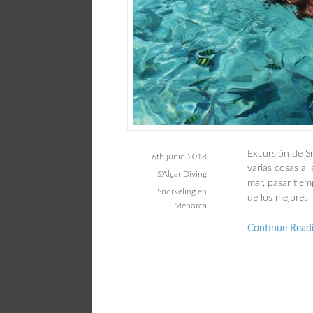
Excursión de S
6th junio 2018
varias cosas a 
S'Algar Diving
mar, pasar tiem
Snorkeling en
de los mejores 
Menorca
Continue Read