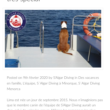
Posted on
9th février 2020
by
S'Algar Diving
in
Des vacances
en famille
,
L'équipe
,
S´Algar Diving à Minorque
,
S´Algar Diving
Menorca
Lima est née un jour de septembre 2015. Nous n’imaginions pas
que le membre canin de l’équipe de S’Algar Diving aurait un