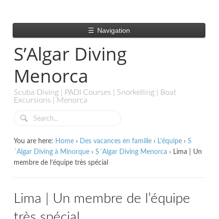
☰
Navigation
S’Algar Diving
Menorca
Scuba Diving | PADI Courses | Snorkelling | Boat
Excursions | Menorca
You are here:
Home
›
Des vacances en famille
›
L'équipe
›
S
´Algar Diving à Minorque
›
S´Algar Diving Menorca
›
Lima | Un
membre de l’équipe très spécial
Lima | Un membre de l’équipe
très spécial