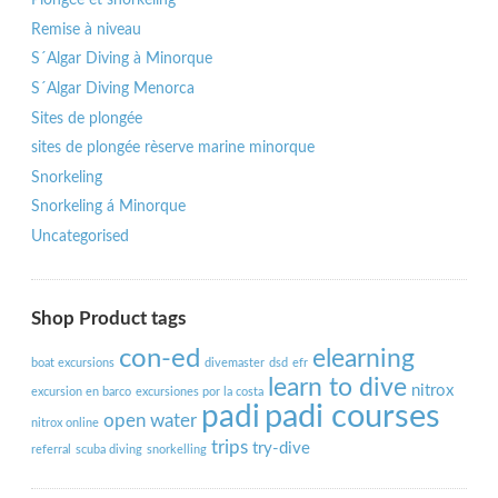
Plongée et snorkeling
Remise à niveau
S´Algar Diving à Minorque
S´Algar Diving Menorca
Sites de plongée
sites de plongée rèserve marine minorque
Snorkeling
Snorkeling á Minorque
Uncategorised
Shop Product tags
con-ed
elearning
boat excursions
divemaster
dsd
efr
learn to dive
nitrox
excursion en barco
excursiones por la costa
padi courses
padi
open water
nitrox online
trips
try-dive
referral
scuba diving
snorkelling