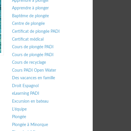
Apprendre à plonger
Apprendre à plonger
Baptême de plongée
Centre de plongée
Certificat de plongée PADI
Certificat médical
Cours de plongée PADI
Cours de plongée PADI
Cours de recyclage
Cours PADI Open Water
Des vacances en famille
Droit Espagnol
eLearning PADI
Excursion en bateau
L'équipe
Plongée
Plongée â Minorque