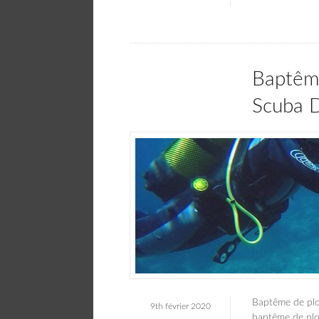
Baptême
Scuba D
Baptême de plo
9th février 2020
baptême de plon