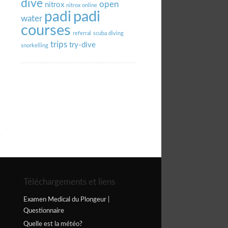
dive
open
nitrox
nitrox online
padi
padi
water
courses
referral
scuba diving
trips
try-dive
snorkelling
Téléchargements et liens
Examen Medical du Plongeur |
Questionnaire
Quelle est la météo?