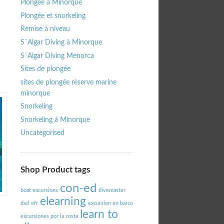
Plongée à Minorque
Plongée et snorkeling
Remise à niveau
S´Algar Diving à Minorque
S´Algar Diving Menorca
Sites de plongée
sites de plongée rèserve marine
minorque
Snorkeling
Snorkeling á Minorque
Uncategorised
Shop Product tags
con-ed
boat excursions
divemaster
elearning
dsd
efr
excursion en barco
learn to
excursiones por la costa