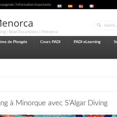
espagnole | Information importante
 Menorca
ling | Boat Excursions | Menorca
ême de Plongée
Cours PADI
PADI eLearning
S
ing à Minorque avec S’Algar Diving