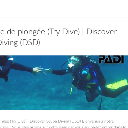
 de plongée (Try Dive) | Discover
iving (DSD)
ngée (Try Dive) | Discover Scuba Diving (DSD) Bienvenus à notre
gée ! Vous êtes arrivés sur cette page car vous souhaitez entrer dans le