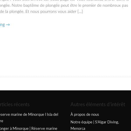
ongée. Notre baptême de plongée peut être le premier de nombreux pas
e la plongée. Et nous pourrons vous aider […]
ing →
rticles récents
Autres éléments d’intérêt
serve marine de Minorque l Isla del
À propos de nous
re
Notre équipe | S’Algar Diving,
onger à Minorque | Réserve marine
Menorca