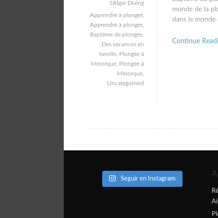
S'Algar Diving
monde de la pl
Apprendre à plonger
,
dans le monde d
Apprendre à plonger
,
Baptême de plongée
,
Continue Read
Des vacances en
famille
,
Plongée â
Minorque
,
Plongée à
Minorque
,
Uncategorised
A
Seguir en Instagram
Ré
Ai
Pl