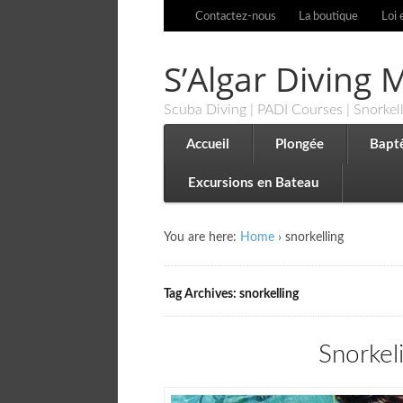
Contactez-nous
La boutique
Loi 
S’Algar Diving
Scuba Diving | PADI Courses | Snorkel
Accueil
Plongée
Bapt
Excursions en Bateau
You are here:
Home
›
snorkelling
Tag Archives: snorkelling
Snorkel