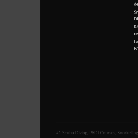
de
Sn
Di
Ré
ce
La
P
#1 Scuba Diving, PADI Courses, Snorkelling