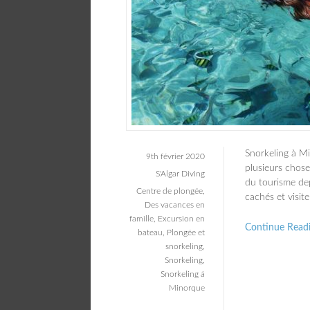
Snorkeling à M
9th février 2020
plusieurs choses
S'Algar Diving
du tourisme dep
Centre de plongée
,
cachés et visit
Des vacances en
famille
,
Excursion en
Continue Read
bateau
,
Plongée et
snorkeling
,
Snorkeling
,
Snorkeling á
Minorque