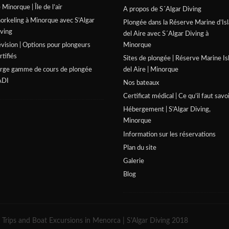
 Minorque | Île de l’air
A propos de S´Algar Diving
orkeling à Minorque avec S’Algar
Plongée dans la Réserve Marine d’Isl
ving
del Aire avec S´Algar Diving à
vision | Options pour plongeurs
Minorque
rtifiés
Sites de plongée | Réserve Marine Is
rge gamme de cours de plongée
del Aire | Minorque
ADI
Nos bateaux
Certificat médical | Ce qu’il faut savo
Hébergement | S’Algar Diving,
Minorque
Information sur les réservations
Plan du site
Galerie
Blog
 Trips and Boat Excursions in Menorca | S'Algar Diving 2018