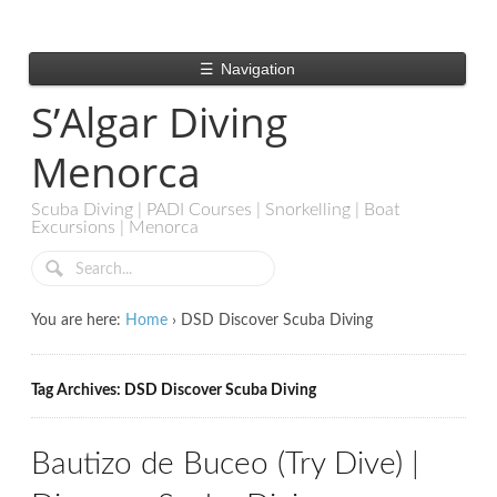
☰
Navigation
S’Algar Diving
Menorca
Scuba Diving | PADI Courses | Snorkelling | Boat
Excursions | Menorca
You are here:
Home
›
DSD Discover Scuba Diving
Tag Archives: DSD Discover Scuba Diving
Bautizo de Buceo (Try Dive) |