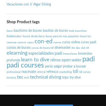
Vacaciones con S´Algar Diving
Shop Product tags
bautismo de buceo
bautizo de buceo
barco
boat excursions
Bubblemaker
bucear desde barco
buceo para los mas pequeños
buceo tec
con-ed
curso online
curso padi
cavernas
caverns
caves
cuevas
cursos de buceo
divemaster
cursos de buceo tdi
dm
dpv
dsd
efr
elearning
especialidades padi
inmersion
inmersiones
padi
learn to dive
nitrox
open water
profunda
padi courses
pecio salgar
probar a bucear
tdi
reactivate
refresco
professional
referral
snorkelling
tdi cursos
tec
technical diving
trips
try-dive
tecnicos
tech