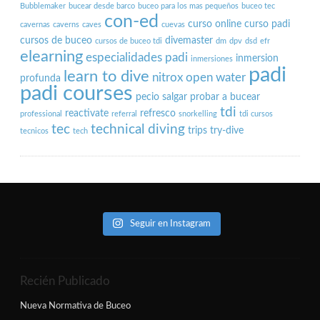
Bubblemaker
bucear desde barco
buceo para los mas pequeños
buceo tec
con-ed
curso online
curso padi
cavernas
caverns
caves
cuevas
cursos de buceo
divemaster
cursos de buceo tdi
dm
dpv
dsd
efr
elearning
especialidades padi
inmersion
inmersiones
padi
learn to dive
nitrox
open water
profunda
padi courses
pecio salgar
probar a bucear
tdi
reactivate
refresco
professional
referral
snorkelling
tdi cursos
tec
technical diving
trips
try-dive
tecnicos
tech
Seguir en Instagram
Recién Publicado
Nueva Normativa de Buceo