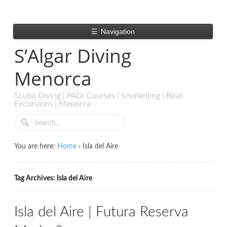
☰
Navigation
S’Algar Diving
Menorca
Scuba Diving | PADI Courses | Snorkelling | Boat
Excursions | Menorca
You are here:
Home
›
Isla del Aire
Tag Archives: Isla del Aire
Isla del Aire | Futura Reserva