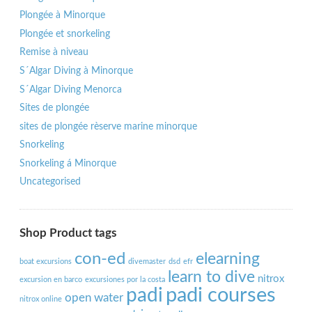
Plongée à Minorque
Plongée et snorkeling
Remise à niveau
S´Algar Diving à Minorque
S´Algar Diving Menorca
Sites de plongée
sites de plongée rèserve marine minorque
Snorkeling
Snorkeling á Minorque
Uncategorised
Shop Product tags
con-ed
elearning
boat excursions
divemaster
dsd
efr
learn to dive
nitrox
excursion en barco
excursiones por la costa
padi courses
padi
open water
nitrox online