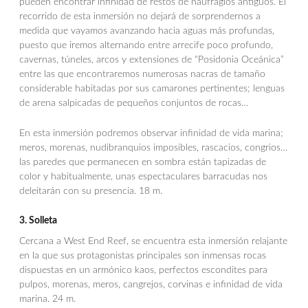
pueden encontrar infinidad de restos de naufragios antiguos. El
recorrido de esta inmersión no dejará de sorprendernos a
medida que vayamos avanzando hacia aguas más profundas,
puesto que iremos alternando entre arrecife poco profundo,
cavernas, túneles, arcos y extensiones de “Posidonia Oceánica”
entre las que encontraremos numerosas nacras de tamaño
considerable habitadas por sus camarones pertinentes; lenguas
de arena salpicadas de pequeños conjuntos de rocas…
En esta inmersión podremos observar infinidad de vida marina;
meros, morenas, nudibranquios imposibles, rascacios, congrios…
las paredes que permanecen en sombra están tapizadas de
color y habitualmente, unas espectaculares barracudas nos
deleitarán con su presencia. 18 m.
3. Solleta
Cercana a West End Reef, se encuentra esta inmersión relajante
en la que sus protagonistas principales son inmensas rocas
dispuestas en un armónico kaos, perfectos escondites para
pulpos, morenas, meros, cangrejos, corvinas e infinidad de vida
marina. 24 m.