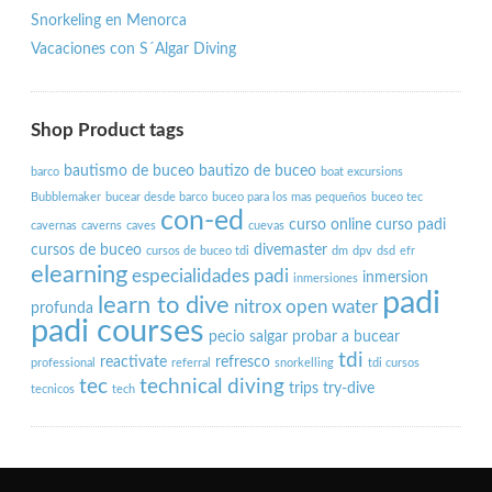
Snorkeling en Menorca
Vacaciones con S´Algar Diving
Shop Product tags
bautismo de buceo
bautizo de buceo
barco
boat excursions
Bubblemaker
bucear desde barco
buceo para los mas pequeños
buceo tec
con-ed
curso online
curso padi
cavernas
caverns
caves
cuevas
cursos de buceo
divemaster
cursos de buceo tdi
dm
dpv
dsd
efr
elearning
especialidades padi
inmersion
inmersiones
padi
learn to dive
nitrox
open water
profunda
padi courses
pecio salgar
probar a bucear
tdi
reactivate
refresco
professional
referral
snorkelling
tdi cursos
tec
technical diving
trips
try-dive
tecnicos
tech